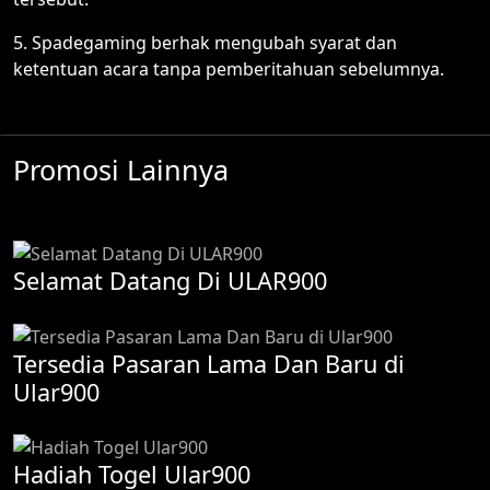
5. Spadegaming berhak mengubah syarat dan
ketentuan acara tanpa pemberitahuan sebelumnya.
Promosi Lainnya
Selamat Datang Di ULAR900
Tersedia Pasaran Lama Dan Baru di
Ular900
Hadiah Togel Ular900