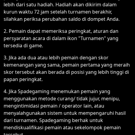
lebih dari satu hadiah. Hadiah akan dikirim dalam
kurun waktu 72 jam setelah turnamen berakhir,
silahkan periksa perubahan saldo di dompet Anda.
2. Pemain dapat memeriksa peringkat, aturan dan
persyaratan acara di dalam ikon "Turnamen" yang
tersedia di game.
3. Jika ada dua atau lebih pemain dengan skor
kemenangan yang sama, pemain pertama yang meraih
skor tersebut akan berada di posisi yang lebih tinggi di
papan peringkat.
4. Jika Spadegaming menemukan pemain yang
menggunakan metode curang/ tidak jujur, menipu,
mengintimidasi pemain / operator lain, atau
menyalahgunakan sistem untuk mempengaruhi hasil
dari turnamen. Spadegaming berhak untuk
mendiskualifikasi pemain atau sekelompok pemain
tersebut.