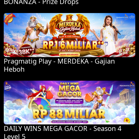
BONANZA - Prize Drops
Pragmatig Play - MERDEKA - Gajian
Heboh
DAILY WINS MEGA GACOR - Season 4
Level 5