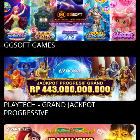
GGSOFT GAMES
PLAYTECH - GRAND JACKPOT
PROGRESSIVE