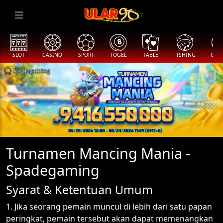
SLOT
CASINO
SPORT
TOGEL
TABLE
FISHING
COCK
Turnamen Mancing Mania -
Spadegaming
Syarat & Ketentuan Umum
1. Jika seorang pemain muncul di lebih dari satu papan
peringkat, pemain tersebut akan dapat memenangkan