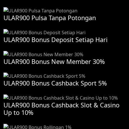
ULAR900 Pulsa Tanpa Potongan
ULAR900 Bonus Deposit Setiap Hari
ULAR900 Bonus New Member 30%
ULAR900 Bonus Cashback Sport 5%
ULAR900 Bonus Cashback Slot & Casino
Up to 10%