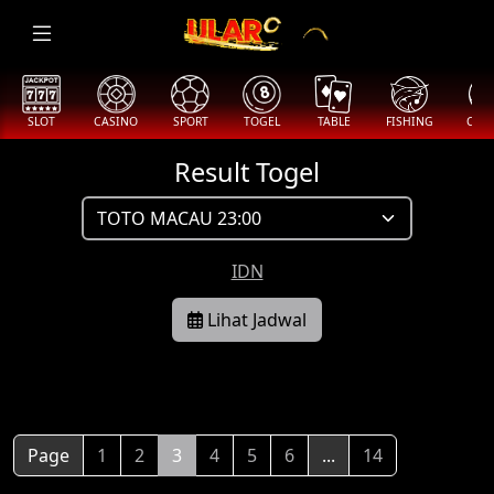
SLOT
CASINO
SPORT
TOGEL
TABLE
FISHING
COCK
Result Togel
IDN
Lihat Jadwal
Page
1
2
3
4
5
6
...
14