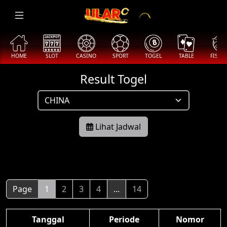
HOME
SLOT
CASINO
SPORT
TOGEL
TABLE
FISHI
Result Togel
Lihat Jadwal
Page
1
2
3
4
...
14
Tanggal
Periode
Nomor