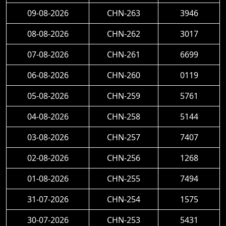
09-08-2026
CHN-263
3946
08-08-2026
CHN-262
3017
07-08-2026
CHN-261
6699
06-08-2026
CHN-260
0119
05-08-2026
CHN-259
5761
04-08-2026
CHN-258
5144
03-08-2026
CHN-257
7407
02-08-2026
CHN-256
1268
01-08-2026
CHN-255
7494
31-07-2026
CHN-254
1575
30-07-2026
CHN-253
5431