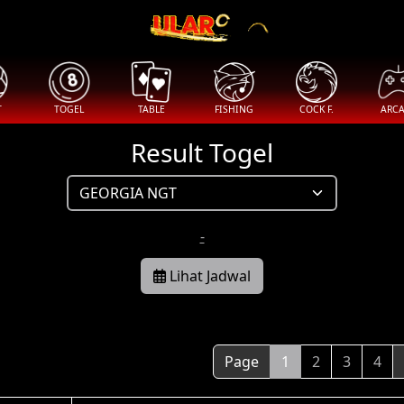
T
TOGEL
TABLE
FISHING
COCK F.
ARC
Result Togel
-
Lihat Jadwal
Page
1
2
3
4