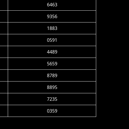
6463
9356
1883
0591
4489
5659
8789
8895
7235
0359