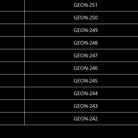
GEON-251
GEON-250
GEON-249
GEON-248
GEON-247
GEON-246
GEON-245
GEON-244
GEON-243
GEON-242