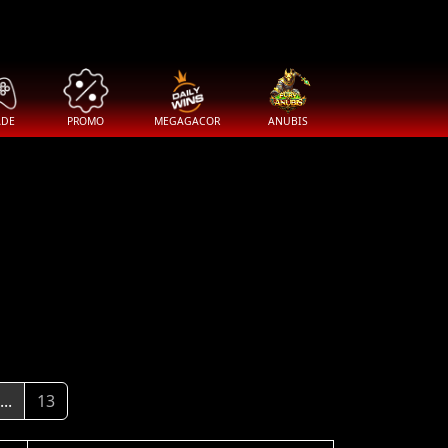
ADE
PROMO
MEGAGACOR
ANUBIS
...
13