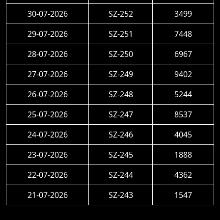
30-07-2026
SZ-252
3499
29-07-2026
SZ-251
7448
28-07-2026
SZ-250
6967
27-07-2026
SZ-249
9402
26-07-2026
SZ-248
5244
25-07-2026
SZ-247
8537
24-07-2026
SZ-246
4045
23-07-2026
SZ-245
1888
22-07-2026
SZ-244
4362
21-07-2026
SZ-243
1547