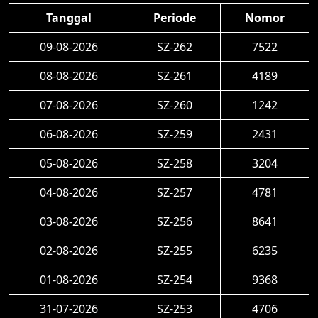
Tanggal
Periode
Nomor
09-08-2026
SZ-262
7522
08-08-2026
SZ-261
4189
07-08-2026
SZ-260
1242
06-08-2026
SZ-259
2431
05-08-2026
SZ-258
3204
04-08-2026
SZ-257
4781
03-08-2026
SZ-256
8641
02-08-2026
SZ-255
6235
01-08-2026
SZ-254
9368
31-07-2026
SZ-253
4706